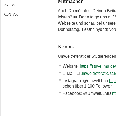
Mitmachen
PRESSE
Auch Du möchtest Deinen Beitra
KONTAKT
leisten? => Dann folge uns auf 
Webseite und schau bei unseren
Donnerstag, 19 Uhr, hybrid) vor
Kontakt
Umweltreferat der Studierende
Website:
https://stuve.lmu.de
E-Mail:
umweltreferat@stu
Instagram: @umwelt.lmu
htt
schon über 1.100 Follower
Facebook: @Umwelt.LMU
h