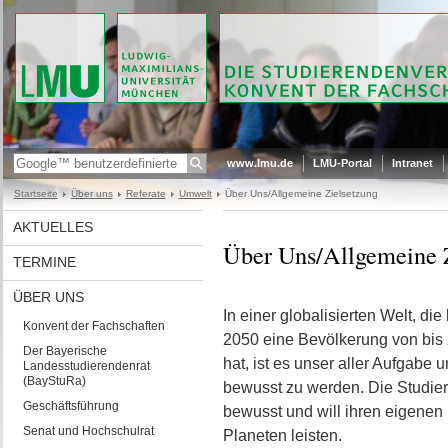
www.lmu.de
LMU-Portal
Intranet
Startseite
Über uns
Referate
Umwelt
Über Uns/Allgemeine Zielsetzung
AKTUELLES
Über Uns/Allgemeine 
TERMINE
ÜBER UNS
In einer globalisierten Welt, di
Konvent der Fachschaften
2050 eine Bevölkerung von bis 
Der Bayerische
hat, ist es unser aller Aufgabe
Landesstudierendenrat
(BayStuRa)
bewusst zu werden. Die Studier
Geschäftsführung
bewusst und will ihren eigenen 
Senat und Hochschulrat
Planeten leisten.